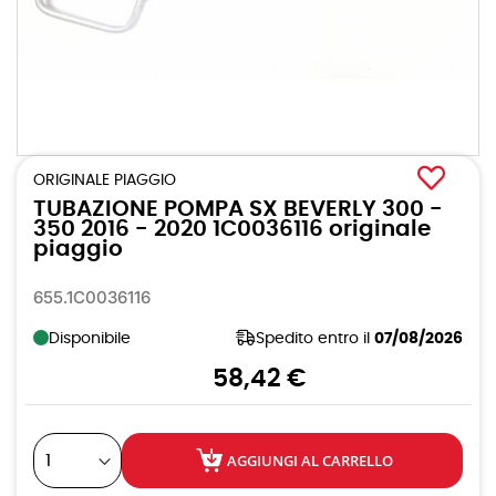
Vai
all'inizio
ORIGINALE PIAGGIO
della
TUBAZIONE POMPA SX BEVERLY 300 -
galleria
di
350 2016 - 2020 1C0036116 originale
immagini
piaggio
655.1C0036116
Disponibile
Spedito entro il
07/08/2026
58,42 €
AGGIUNGI AL CARRELLO