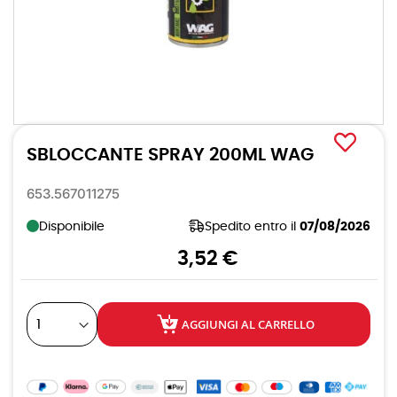
Vai
all'inizio
SBLOCCANTE SPRAY 200ML WAG
della
galleria
di
653.567011275
immagini
Disponibile
Spedito entro il
07/08/2026
3,52 €
AGGIUNGI AL CARRELLO