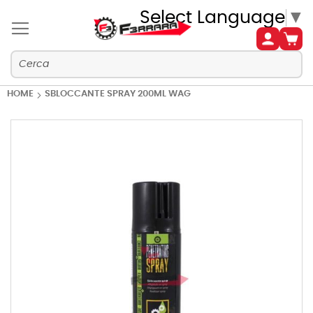
Select Language
▼
HOME
SBLOCCANTE SPRAY 200ML WAG
Vai
alla
fine
della
galleria
di
immagini