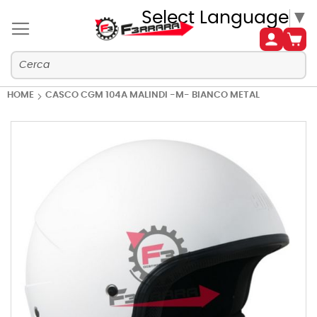
Select Language
▼
HOME
CASCO CGM 104A MALINDI -M- BIANCO METAL
Vai
alla
fine
della
galleria
di
immagini