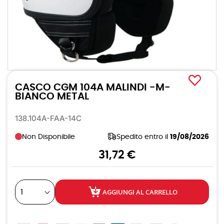
Vai
all'inizio
CASCO CGM 104A MALINDI -M-
della
galleria
BIANCO METAL
di
immagini
138.104A-FAA-14C
Non Disponibile
Spedito entro il
19/08/2026
31,72 €
AGGIUNGI AL CARRELLO