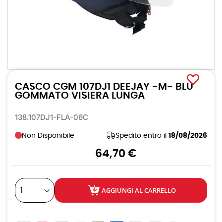
Vai
all'inizio
CASCO CGM 107DJ1 DEEJAY -M- BLU
della
galleria
GOMMATO VISIERA LUNGA
di
immagini
138.107DJ1-FLA-06C
Non Disponibile
Spedito entro il
18/08/2026
64,70 €
AGGIUNGI AL CARRELLO