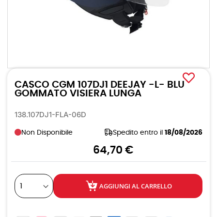
Vai
all'inizio
CASCO CGM 107DJ1 DEEJAY -L- BLU
della
galleria
GOMMATO VISIERA LUNGA
di
immagini
138.107DJ1-FLA-06D
Non Disponibile
Spedito entro il
18/08/2026
64,70 €
AGGIUNGI AL CARRELLO