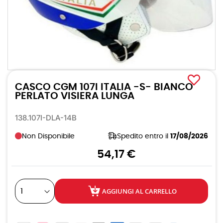
Vai
all'inizio
CASCO CGM 107I ITALIA -S- BIANCO
della
galleria
PERLATO VISIERA LUNGA
di
immagini
138.107I-DLA-14B
Non Disponibile
Spedito entro il
17/08/2026
54,17 €
AGGIUNGI AL CARRELLO