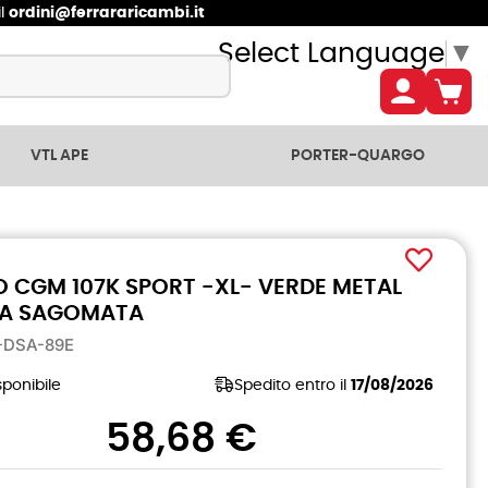
il
ordini@ferrararicambi.it
Select Language
▼
VTL APE
PORTER-QUARGO
 CGM 107K SPORT -XL- VERDE METAL
RA SAGOMATA
K-DSA-89E
ponibile
Spedito entro il
17/08/2026
58,68 €