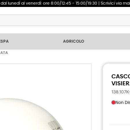
1
dal lunedì al venerdì: ore 8:00/12:45 - 15:00/19:30 | Scrivici via ma
ESPA
AGRICOLO
MATA
CASCO
VISIE
138.107
Non Dis