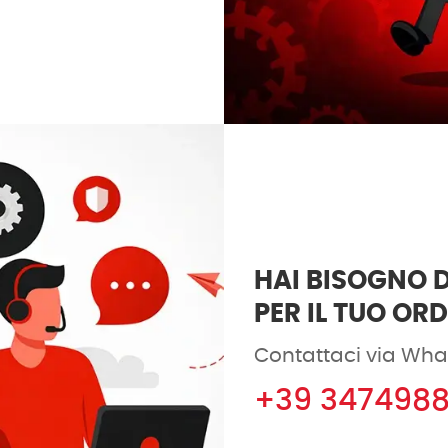
HAI BISOGNO D
PER IL TUO OR
Contattaci via Wha
+39 347498