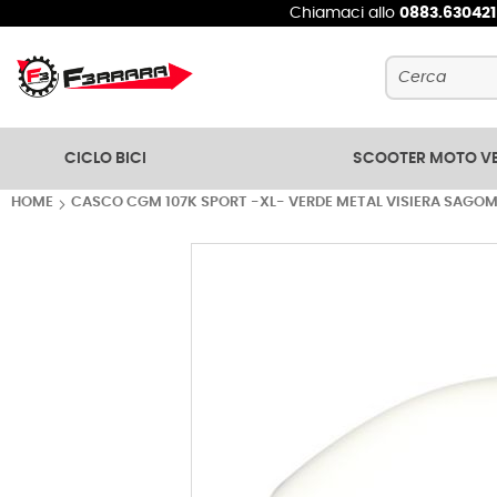
Chiamaci allo
0883.63042
Cerca
CICLO BICI
SCOOTER MOTO V
HOME
CASCO CGM 107K SPORT -XL- VERDE METAL VISIERA SAGO
Vai
alla
fine
della
galleria
di
immagini