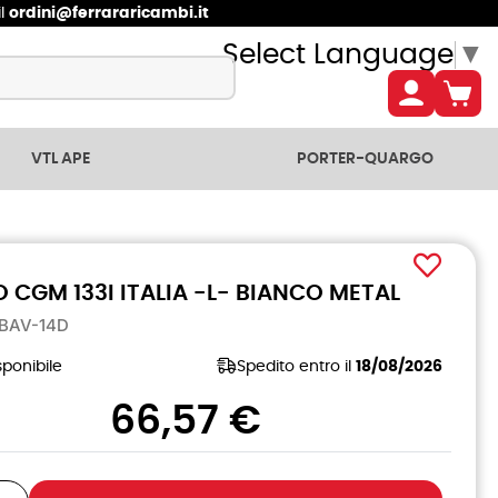
il
ordini@ferrararicambi.it
Select Language
▼
VTL APE
PORTER-QUARGO
 CGM 133I ITALIA -L- BIANCO METAL
-BAV-14D
ponibile
Spedito entro il
18/08/2026
66,57 €