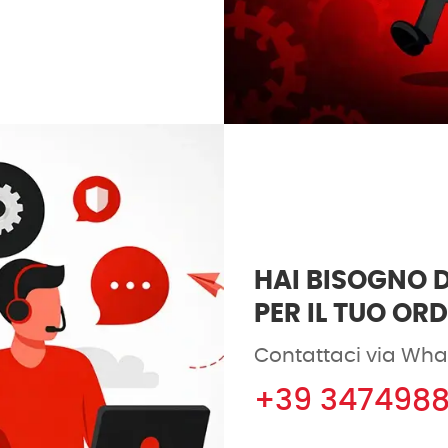
HAI BISOGNO D
PER IL TUO OR
Contattaci via Wha
+39 347498