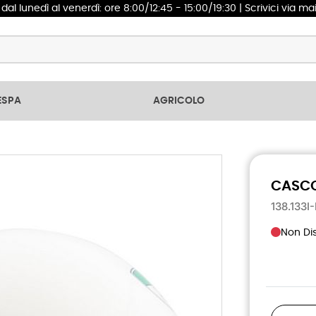
1
dal lunedì al venerdì: ore 8:00/12:45 - 15:00/19:30 | Scrivici via ma
ESPA
AGRICOLO
CASCO
138.133I
Non Dis