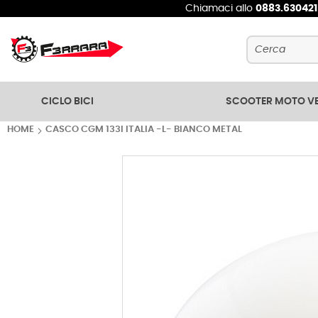
Chiamaci allo
0883.63042
Cerca
CICLO BICI
SCOOTER MOTO V
HOME
CASCO CGM 133I ITALIA -L- BIANCO METAL
Vai
alla
fine
della
galleria
di
immagini