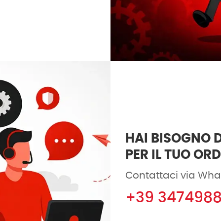
HAI BISOGNO D
PER IL TUO OR
Contattaci via Wha
+39 347498