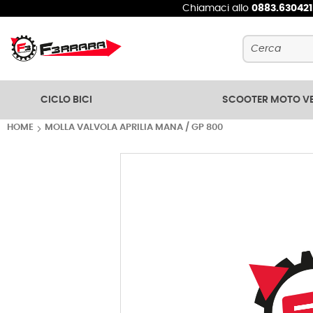
Chiamaci allo
0883.63042
Cerca
CICLO BICI
SCOOTER MOTO V
HOME
MOLLA VALVOLA APRILIA MANA / GP 800
Vai
alla
fine
della
galleria
di
immagini