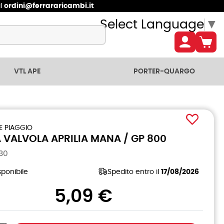
il
ordini@ferrararicambi.it
Select Language
▼
VTL APE
PORTER-QUARGO
E PIAGGIO
 VALVOLA APRILIA MANA / GP 800
130
ponibile
Spedito entro il
17/08/2026
5,09 €