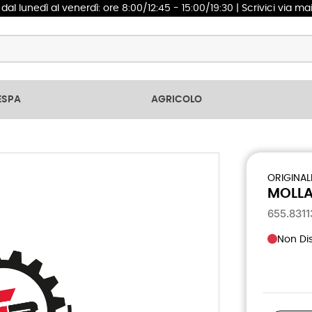
1
dal lunedì al venerdì: ore 8:00/12:45 - 15:00/19:30 | Scrivici via ma
ESPA
AGRICOLO
ORIGINAL
MOLLA
655.831
Non Dis