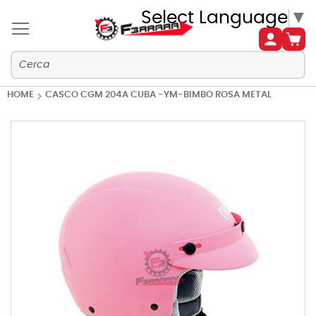
Select Language
▼
HOME
CASCO CGM 204A CUBA -YM-BIMBO ROSA METAL
Vai
alla
fine
della
galleria
di
immagini