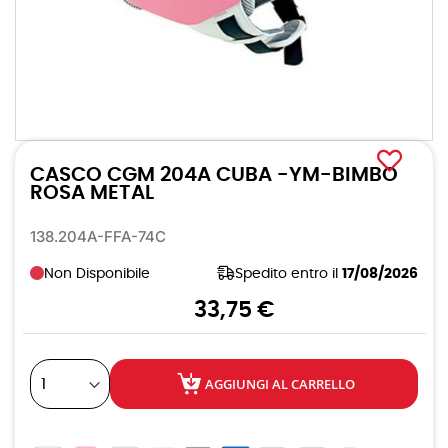
Vai
all'inizio
CASCO CGM 204A CUBA -YM-BIMBO
della
galleria
ROSA METAL
di
immagini
138.204A-FFA-74C
Non Disponibile
Spedito entro il
17/08/2026
33,75 €
AGGIUNGI AL CARRELLO