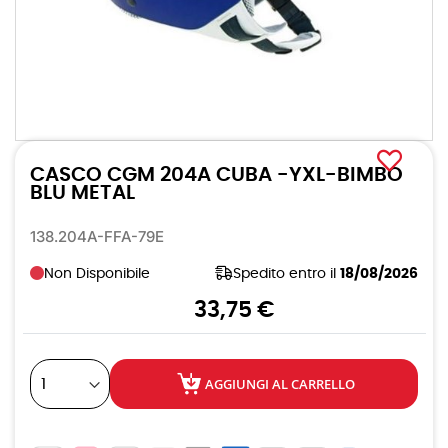
Vai
all'inizio
CASCO CGM 204A CUBA -YXL-BIMBO
della
galleria
BLU METAL
di
immagini
138.204A-FFA-79E
Non Disponibile
Spedito entro il
18/08/2026
33,75 €
AGGIUNGI AL CARRELLO