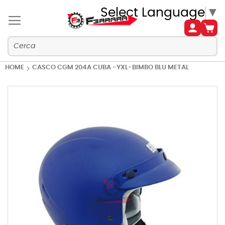
Select Language
▼
HOME
CASCO CGM 204A CUBA -YXL-BIMBO BLU METAL
Vai
alla
fine
della
galleria
di
immagini