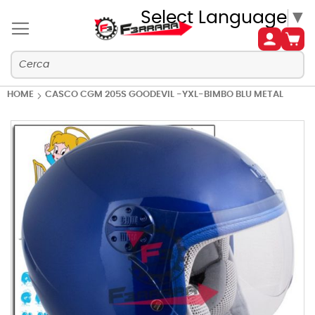
Select Language
▼
HOME
CASCO CGM 205S GOODEVIL -YXL-BIMBO BLU METAL
Vai
alla
fine
della
galleria
di
immagini