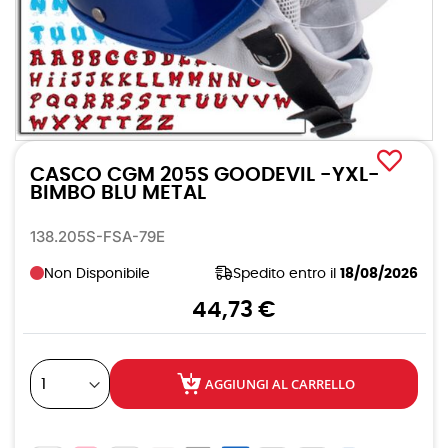
Vai
all'inizio
CASCO CGM 205S GOODEVIL -YXL-
della
galleria
BIMBO BLU METAL
di
immagini
138.205S-FSA-79E
Non Disponibile
Spedito entro il
18/08/2026
44,73 €
AGGIUNGI AL CARRELLO