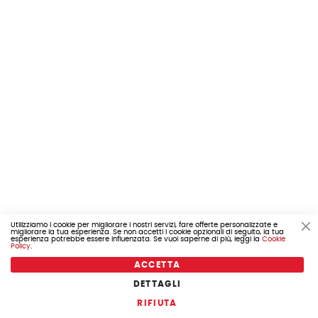
Utilizziamo i cookie per migliorare i nostri servizi, fare offerte personalizzate e
migliorare la tua esperienza. Se non accetti i cookie opzionali di seguito, la tua
Cl
esperienza potrebbe essere influenzata. Se vuoi saperne di più, leggi la
Cookie
Co
Policy
.
Ba
ACCETTA
DETTAGLI
COD. 760.201730
RIFIUTA
ELF MOTO 4 SUPERBIKE 10W/40 1LT BASE SINTETICA