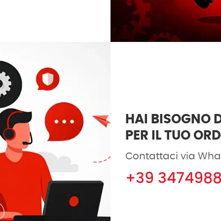
HAI BISOGNO D
PER IL TUO OR
Contattaci via Wha
+39 347498