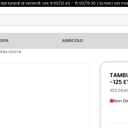
1
dal lunedì al venerdì: ore 8:00/12:45 - 15:00/19:30 | Scrivici via ma
ESPA
AGRICOLO
VERA 159374
TAMBU
-125 
105.054
Non Dis