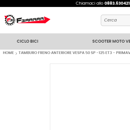
Chiamaci allo
0883.63042
Cerca
CICLO BICI
SCOOTER MOTO V
HOME
TAMBURO FRENO ANTERIORE VESPA 50 SP -125 ET3 - PRIMA
Vai
alla
fine
della
galleria
di
immagini