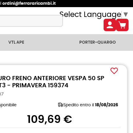
il
ordini@ferrararicambi.it
Select Language
▼
VTL APE
PORTER-QUARGO
RO FRENO ANTERIORE VESPA 50 SP
ET3 - PRIMAVERA 159374
07
ponibile
Spedito entro il
18/08/2026
109,69 €