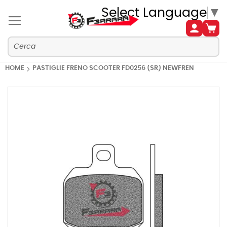
Select Language
▼
HOME
PASTIGLIE FRENO SCOOTER FD0256 (SR) NEWFREN
Vai
alla
fine
della
galleria
di
immagini