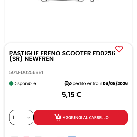
Vai
all'inizio
PASTIGLIE FRENO SCOOTER FD0256
della
galleria
(SR) NEWFREN
di
immagini
501.FD0256BE1
Disponibile
Spedito entro il
06/08/2026
5,15 €
AGGIUNGI AL CARRELLO