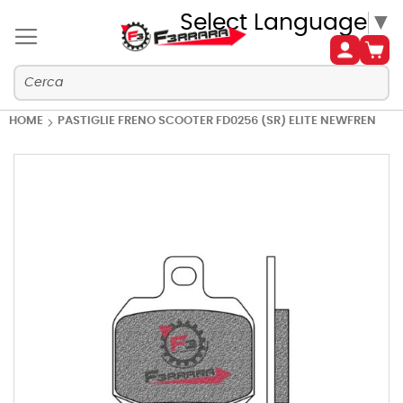
Select Language
▼
HOME
PASTIGLIE FRENO SCOOTER FD0256 (SR) ELITE NEWFREN
Vai
alla
fine
della
galleria
di
immagini