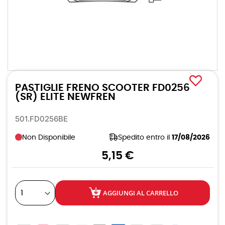
Vai
all'inizio
PASTIGLIE FRENO SCOOTER FD0256
della
galleria
(SR) ELITE NEWFREN
di
immagini
501.FD0256BE
Non Disponibile
Spedito entro il
17/08/2026
5,15 €
AGGIUNGI AL CARRELLO